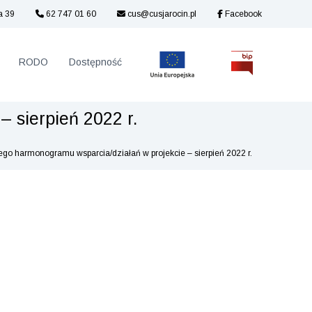
a 39
62 747 01 60
cus@cusjarocin.pl
Facebook
RODO
Dostępność
 sierpień 2022 r.
go harmonogramu wsparcia/działań w projekcie – sierpień 2022 r.