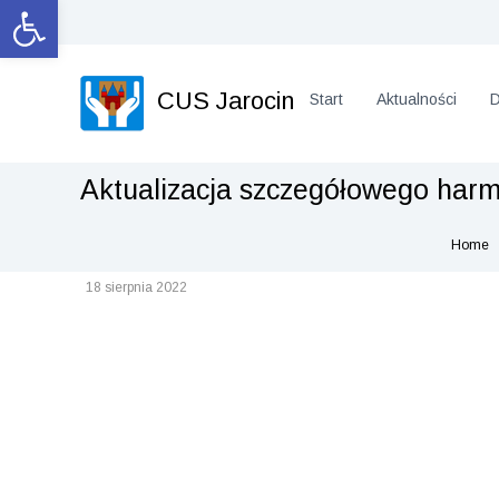
Otwórz pasek narzędzi
S
k
i
p
CUS Jarocin
Start
Aktualności
D
t
o
c
o
Aktualizacja szczegółowego harmo
n
t
e
Home
n
18 sierpnia 2022
t